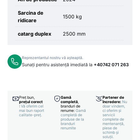
Sarcina de
1500 kg
ridicare
catarg duplex
2500 mm
Reprezentantul nostru vă așteaptă.
Sunați pentru asistență imediată la
+40742 071 263
Preț bun,
Gamă
Partener de
prețul corect
completă
,
încredere:
Nu
:
Vă oferim cel
branduri de
doar vindem,
mai bun raport
renume:
Gamă
ci oferim și
calitate-preț.
completă de
servicii
produse de la
complete de
branduri
mentenanță,
renumite
piese de
schimb și
soluții.