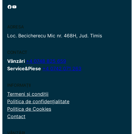
Facebook
YouTube
ADRESA
Loc. Becicherecu Mic nr. 468H, Jud. Timis
CONTACT
Vânzări
+4 0748 825 659
Service&Piese
+4 0742 071 263
INFORMAȚII
Termeni și condiții
Politica de confidențialitate
Politica de Cookies
Contact
VÂNZĂRI