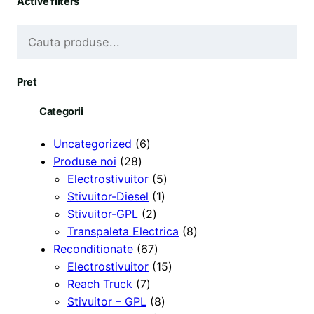
Active filters
C
a
u
Pret
t
ă
Categorii
6
Uncategorized
6
2
p
Produse noi
28
8
r
5
Electrostivuitor
5
d
o
1
p
Stivuitor-Diesel
1
e
d
2
p
r
Stivuitor-GPL
2
p
u
p
r
o
8
Transpaleta Electrica
8
r
s
r
6
o
d
p
Reconditionate
67
o
e
o
7
d
u
1
r
Electrostivuitor
15
d
7
d
d
u
s
5
o
Reach Truck
7
u
p
u
e
s
8
e
p
d
Stivuitor – GPL
8