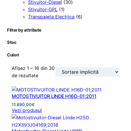
s
r
s
p
p
r
3
u
Stivuitor-Diesel
30
e
o
1
e
r
r
o
0
s
Stivuitor-GPL
1
d
p
o
o
d
d
e
6
Transpaleta Electrica
6
u
r
d
d
u
e
p
Filter by attribute
s
o
u
u
s
p
r
e
d
s
s
e
r
o
Stoc
u
e
e
o
d
s
d
u
Culori
u
s
s
e
Afișez 1 – 16 din 30
e
de rezultate
MOTOSTIVUITOR LINDE H16D-01;2011
11.890,00
€
Vezi produsul