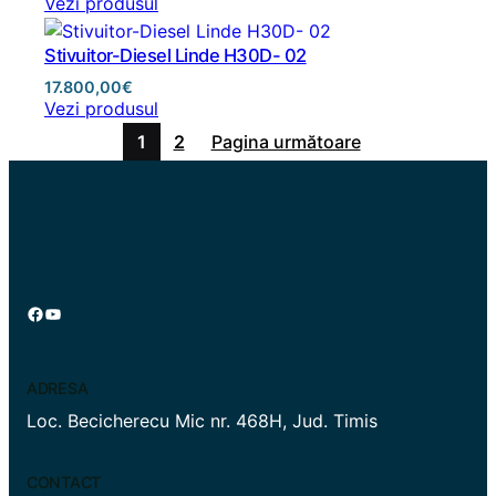
Vezi produsul
Stivuitor-Diesel Linde H30D- 02
17.800,00
€
Vezi produsul
1
2
Pagina următoare
Facebook
YouTube
ADRESA
Loc. Becicherecu Mic nr. 468H, Jud. Timis
CONTACT