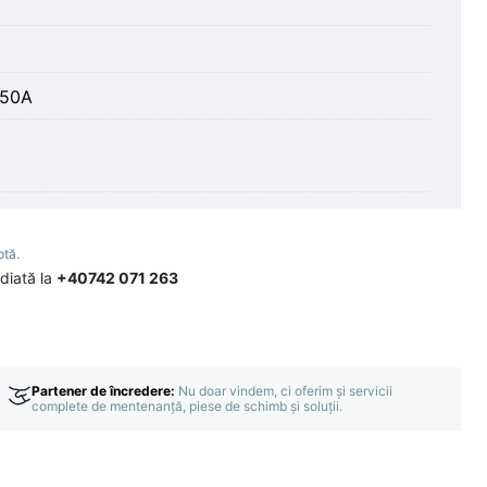
x
250A
ptă.
diată la
+40742 071 263
Partener de încredere:
Nu doar vindem, ci oferim și servicii
complete de mentenanță, piese de schimb și soluții.