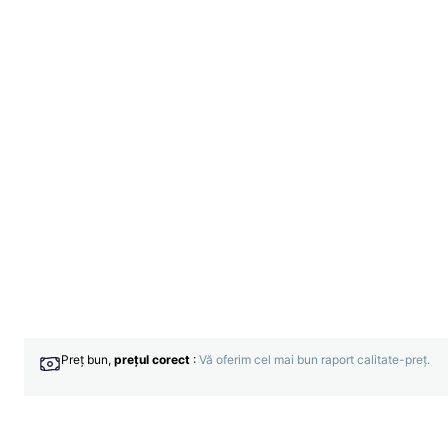
Preț bun,
prețul corect
:
Vă oferim cel mai bun raport calitate-preț.