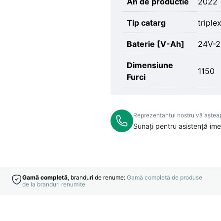
An de productie
2022
Tip catarg
triple
Baterie [V-Ah]
24V-
Dimensiune
1150
Furci
Reprezentantul nostru vă aștea
Sunați pentru asistență ime
Gamă completă
, branduri de renume:
Gamă completă de produse
de la branduri renumite