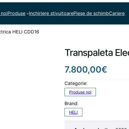
 noi
Produse
Inchiriere stivuitoare
Piese de schimb
Cariere
ctrica HELI CDD16
Transpaleta El
7.800,00
€
Categorie:
Produse noi
Brand:
HELI