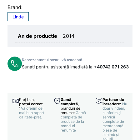
Brand:
Linde
An de productie
2014
Reprezentantul nostru vă așteaptă.
Sunați pentru asistență imediată la
+40742 071 263
Preț bun,
Gamă
Partener de
prețul corect
completă
,
încredere:
Nu
:
Vă oferim cel
branduri de
doar vindem,
mai bun raport
renume:
Gamă
ci oferim și
calitate-preț.
completă de
servicii
produse de la
complete de
branduri
mentenanță,
renumite
piese de
schimb și
soluții.