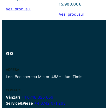
15.900,00
€
Vezi produsul
Vezi produsul
Facebook
YouTube
ADRESA
Loc. Becicherecu Mic nr. 468H, Jud. Timis
CONTACT
Vânzări
+4 0748 825 659
Service&Piese
+4 0742 071 263