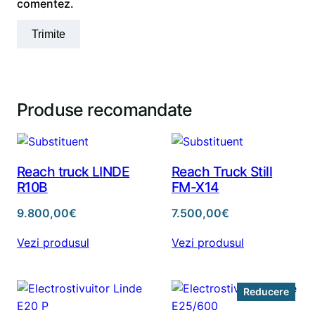
comentez.
Produse recomandate
Reach truck LINDE
Reach Truck Still
R10B
FM-X14
9.800,00
€
7.500,00
€
Vezi produsul
Vezi produsul
Prod
Reducere
cu
redu