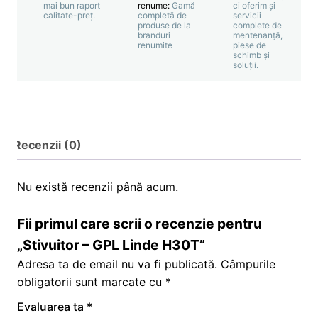
mai bun raport
renume:
Gamă
ci oferim și
calitate-preț.
completă de
servicii
produse de la
complete de
branduri
mentenanță,
renumite
piese de
schimb și
soluții.
Recenzii (0)
Nu există recenzii până acum.
Fii primul care scrii o recenzie pentru
„Stivuitor – GPL Linde H30T”
Adresa ta de email nu va fi publicată.
Câmpurile
obligatorii sunt marcate cu
*
Evaluarea ta
*