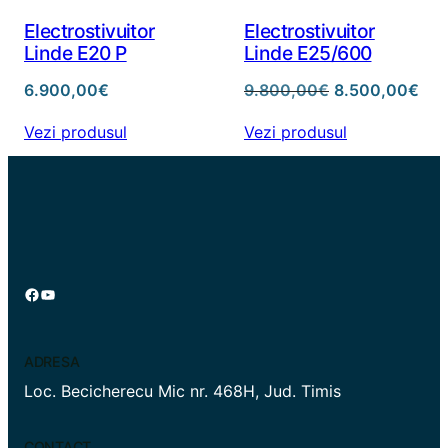
Electrostivuitor
Electrostivuitor
Linde E20 P
Linde E25/600
Prețul
Preț
6.900,00
€
9.800,00
€
8.500,00
€
inițial
cur
Vezi produsul
Vezi produsul
a
este
fost:
8.5
9.800,00€.
Facebook
YouTube
ADRESA
Loc. Becicherecu Mic nr. 468H, Jud. Timis
CONTACT