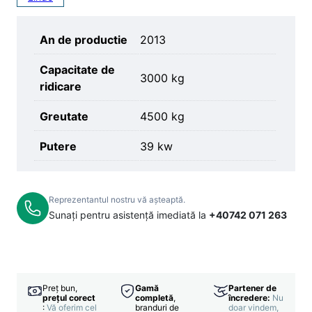
An de productie
2013
Capacitate de
3000 kg
ridicare
Greutate
4500 kg
Putere
39 kw
Reprezentantul nostru vă așteaptă.
Sunați pentru asistență imediată la
+40742 071 263
Preț bun,
Gamă
Partener de
prețul corect
completă
,
încredere:
Nu
:
Vă oferim cel
branduri de
doar vindem,